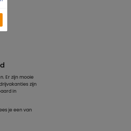
n
rd
n. Er zijn mooie
ijvakanties zijn
paard in
lees je een van