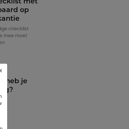
ecklist met
paard op
kantie
ige checklist
je mee moet
en
×
t heb je
dig?
n
w