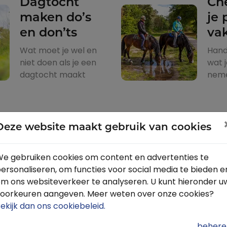
Dagtocht
Ch
maken do’s
je 
en don’ts
va
Wat moet je wel en
Hand
niet doen als je een
wat 
dagtocht maakt
nem
Paardrijden
Deze website maakt gebruik van cookies
op Ameland
Wa
no
e gebruiken cookies om content en advertenties te
Ameland is het
ersonaliseren, om functies voor social media te bieden e
Paardeneiland
m ons websiteverkeer te analyseren. U kunt hieronder u
oorkeuren aangeven. Meer weten over onze cookies?
ekijk dan ons cookiebeleid
.
Te paard van