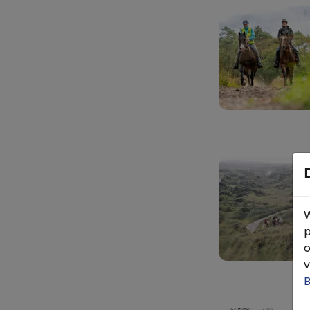
W
p
o
v
B