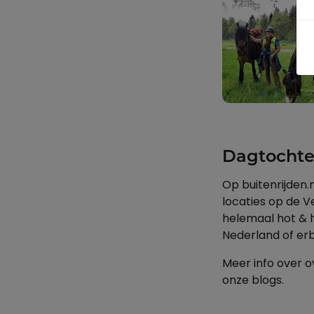
Dagtochte
Op buitenrijden.n
locaties op de V
helemaal hot & h
Nederland of erb
Meer info over o
onze blogs.