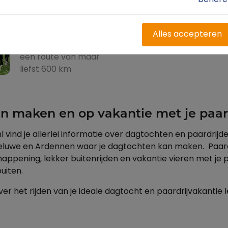
behere
Groningen
naar Vaals
Alles accepteren
Carolien Staal reed
een route van maar
liefst 600 km
n maken en op vakantie met je paa
l vind je allerlei informatie over dagtochten en paardrijde
eluwe en Ardennen waar je dagtochten kan maken. Paardr
appening, lekker buitenrijden en vakantie vieren met je 
uiten.
ver het rijden van je ideale dagtocht en paardrijvakantie 