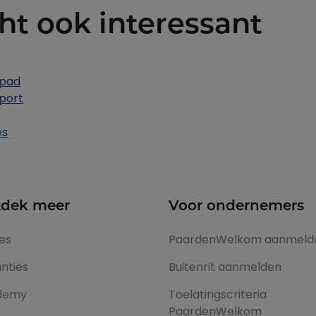
ht ook interessant
 pad
port
es
dek meer
Voor ondernemers
es
PaardenWelkom aanmeld
nties
Buitenrit aanmelden
demy
Toelatingscriteria
PaardenWelkom