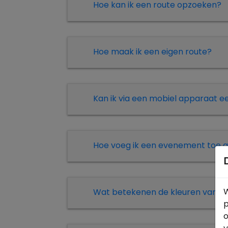
Hoe kan ik een route opzoeken?
Hoe maak ik een eigen route?
Kan ik via een mobiel apparaat 
Hoe voeg ik een evenement toe a
W
Wat betekenen de kleuren van de
p
o