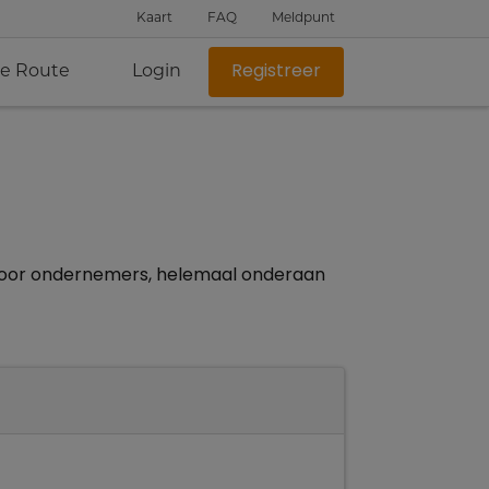
Kaart
FAQ
Meldpunt
je Route
Login
Registreer
's voor ondernemers, helemaal onderaan