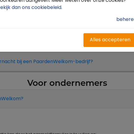
oorkeuren aangeven. Meer weten over onze cookies?
het bekijken ben?
ekijk dan ons cookiebeleid
.
behere
j een PaardenWelkom-bedrijf?
Alles accepteren
vernacht bij een PaardenWelkom-bedrijf?
Voor ondernemers
denWelkom?