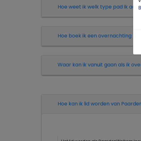
v
Hoe weet ik welk type pad ik aan 
B
Hoe boek ik een overnachting bi
Waar kan ik vanuit gaan als ik o
Hoe kan ik lid worden van Paar