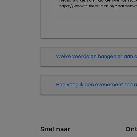
Het lid worden als PaardenWelkom locat
https://www.buitenrijden.nl/paarden
Welke voordelen hangen er aan
Hoe voeg ik een evenement toe a
Snel naar
Ont