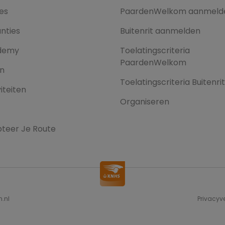
es
PaardenWelkom aanmeld
nties
Buitenrit aanmelden
demy
Toelatingscriteria
PaardenWelkom
en
Toelatingscriteria Buitenri
iteiten
Organiseren
teer Je Route
Privacyv
n.nl