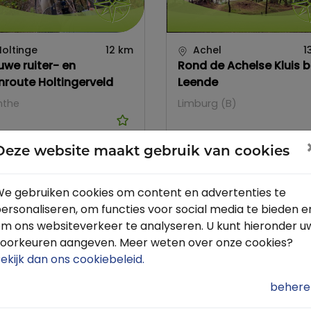
oltinge
12 km
Achel
1
uwe ruiter- en
Rond de Achelse Kluis bi
route Holtingerveld
Leende
nthe
Limburg (B)
Deze website maakt gebruik van cookies
e gebruiken cookies om content en advertenties te
ersonaliseren, om functies voor social media te bieden e
m ons websiteverkeer te analyseren. U kunt hieronder u
oorkeuren aangeven. Meer weten over onze cookies?
ekijk dan ons cookiebeleid
.
behere
childwolde
16 km
Winterswijk
3