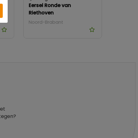
Eersel Ronde van
Riethoven
Noord-Brabant
het
 tegen?