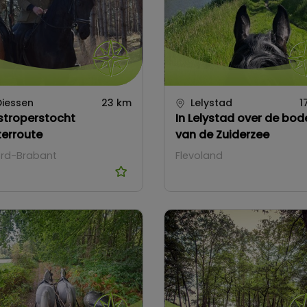
iessen
23 km
Lelystad
1
stroperstocht
In Lelystad over de bo
terroute
van de Zuiderzee
rd-Brabant
Flevoland