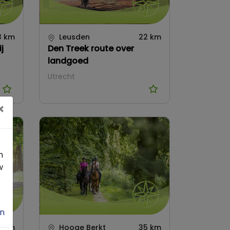
3 km
Leusden
22 km
j
Den Treek route over
landgoed
Utrecht
×
n
w
n
2 km
Hooge Berkt
35 km