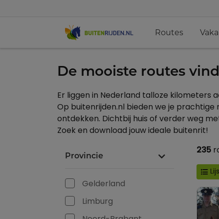
(current)
Routes
Vaka
De mooiste routes vind 
Er liggen in Nederland talloze
kilometers
a
Op buitenrijden.nl bieden we je prachtige
ontdekken.
Dichtbij huis of verder
weg
met
Zoek en download jouw ideale buitenrit!
235
r
Provincie
Lij
Gelderland
Limburg