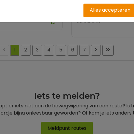
terroute Roegwold
Zandpaden dagtocht
Alles accepteren
rondom Winterswijk
ningen
Gelderland
st
Previous
Next
Last
1
2
3
4
5
6
7
Iets te melden?
opt er iets niet aan de bewegwijzering van een route? Is 
ordje bijna onleesbaar geworden? Of kom je iets anders
Meldpunt routes