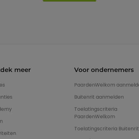
dek meer
Voor ondernemers
es
PaardenWelkom aanmeld
nties
Buitenrit aanmelden
demy
Toelatingscriteria
PaardenWelkom
en
Toelatingscriteria Buitenri
iteiten