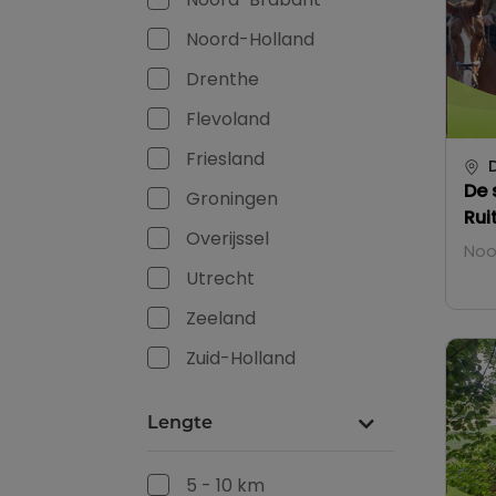
Noord-Brabant
Noord-Holland
Drenthe
Flevoland
Friesland
D
De 
Groningen
Rui
Overijssel
Noo
Utrecht
Zeeland
Zuid-Holland
Lengte
5 - 10 km