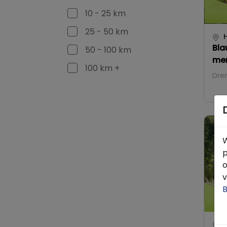
10 - 25 km
25 - 50 km
H
Bla
50 - 100 km
men
100 km +
Dre
W
p
o
v
B
S