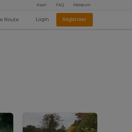
Kaart
FAQ
Meldpunt
Login
je Route
Registreer