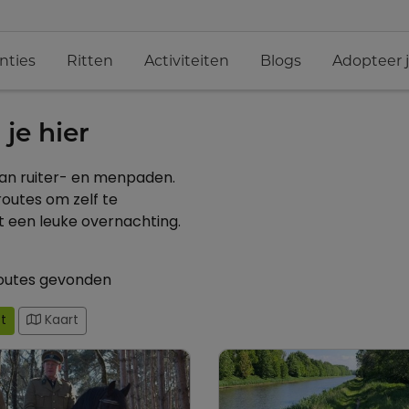
nties
Ritten
Activiteiten
Blogs
Adopteer 
je hier
an
ruiter
- en
men
paden
.
routes om
zelf
te
 een leuke overnachting.
outes gevonden
st
Kaart