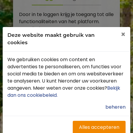
Door in te loggen krijg je toegang tot alle
functionaliteiten van het platform.
E-mailadres
×
Deze website maakt gebruik van
cookies
Wachtwoord
We gebruiken cookies om content en
Toon
advertenties te personaliseren, om functies voor
Inloggen
social media te bieden en om ons websiteverkeer
te analyseren. U kunt hieronder uw voorkeuren
Wachtwoord vergeten?
aangeven. Meer weten over onze cookies?
Bekijk
dan ons cookiebeleid
.
beheren
Heb je nog geen account?
Profiteer van de vele voordelen door je
Alles accepteren
gratis te registreren.