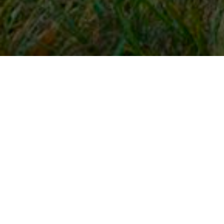
Snel naar
Inloggen
Registreren
Contact
FAQ
Meldpunt
KNHS-ledenvoordeel