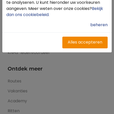
te analyseren. U kunt hieronder uw voorkeuren
Inloggen
aangeven. Meer weten over onze cookies?
Bekijk
Registreren
dan ons cookiebeleid
.
Contact
beheren
FAQ
Alles accepteren
Meldpunt
KNHS-ledenvoordeel
Ontdek meer
Routes
Vakanties
Academy
Ritten