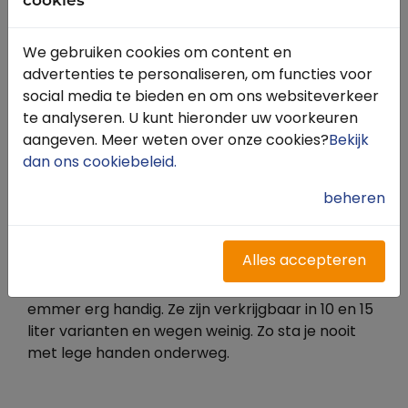
cookies
We gebruiken cookies om content en
advertenties te personaliseren, om functies voor
social media te bieden en om ons websiteverkeer
te analyseren. U kunt hieronder uw voorkeuren
aangeven. Meer weten over onze cookies?
Bekijk
dan ons cookiebeleid
.
beheren
Opvouwbare emmer
Alles accepteren
Rijd je veel buiten, dan is een eigen opvouwbare
emmer erg handig. Ze zijn verkrijgbaar in 10 en 15
liter varianten en wegen weinig. Zo sta je nooit
met lege handen onderweg.