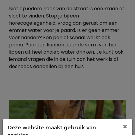
Niet op iedere hoek van de straat is een kraan of
sloot te vinden. Stop je bij een
horecagelegenheid, vraag dan gerust om een
emmer water voor je paard. Is er geen emmer
voor handen? Een pan of schaal werkt ook
prima. Paarden kunnen door de vorm van hun
lippen uit heel ondiep water drinken. Je kunt ook
iemand vragen die in de tuin aan het werk is of
desnoods aanbellen bij een huis.
×
Deze website maakt gebruik van