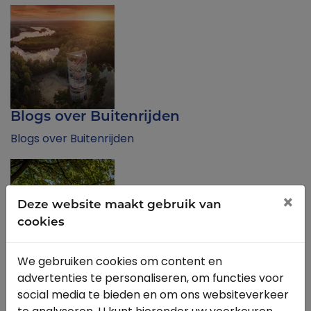
Blogs over Buitenrijden
Blogs over Buitenrijden
×
Deze website maakt gebruik van
cookies
We gebruiken cookies om content en
Voor sportaanbieders
advertenties te personaliseren, om functies voor
Lees onder andere hoe je de organisatie van een
social media te bieden en om ons websiteverkeer
event aanpakt en ontvang de draaiboeken. Wij