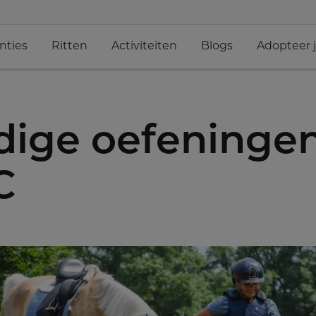
nties
Ritten
Activiteiten
Blogs
Adopteer 
ige oefeningen
C