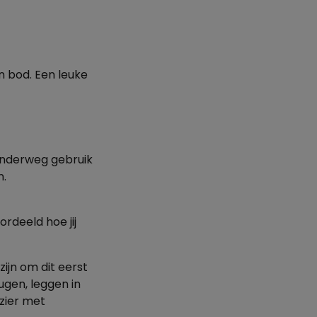
n bod. Een leuke
 onderweg gebruik
n.
rdeeld hoe jij
zijn om dit eerst
ugen, leggen in
ezier met