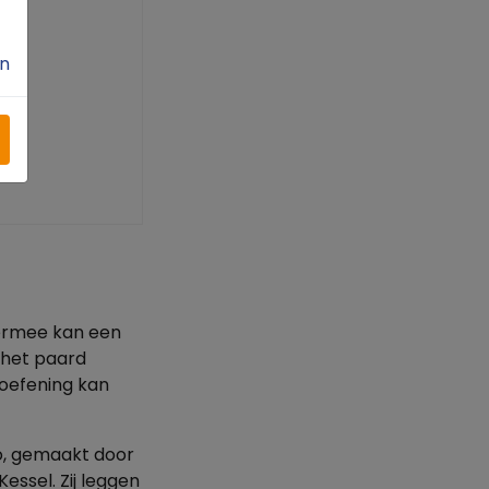
n
iermee kan een
 het paard
 oefening kan
eo, gemaakt door
ssel. Zij leggen