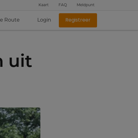
Kaart
FAQ
Meldpunt
je Route
Login
Registreer
 uit