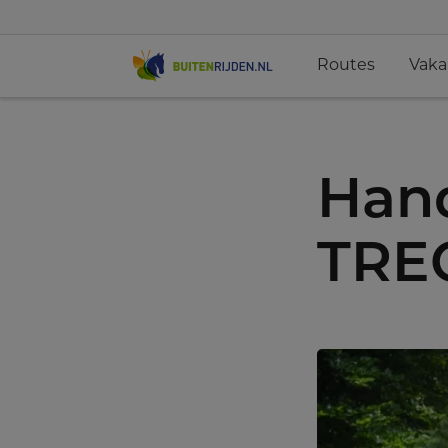
Routes
Vaka
Hand
TRE