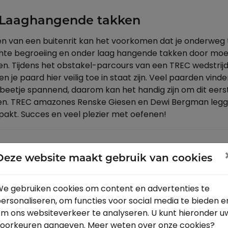
 Laaghangende takken
en van een buitenrit kan het voorkomen dat je onderweg 
hte begroeiing en onder laag hangende takken door moet 
gen. Tijdens het obstakel-parcours van een TREC wedstri
 en je paard hier veilig toe in staat zijn. Veel paarden vin
 beetje spannend, daarom kan het handig zijn om dit eerst 
nen. TREC amazones Renske Giesen en Dewi Bergman legge
anpakt. Succes en veel plezier met oefenen!
Deze website maakt gebruik van cookies
e gebruiken cookies om content en advertenties te
ersonaliseren, om functies voor social media te bieden e
m ons websiteverkeer te analyseren. U kunt hieronder u
oorkeuren aangeven. Meer weten over onze cookies?
OK