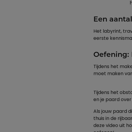
h
Een aanta
Het labyrint, tr
eerste kennisma
Oefening:
Tijdens het make
moet maken van 
Tijdens het obst
en je paard over
Als jouw paard di
thuis in de rijb
deze video uit h