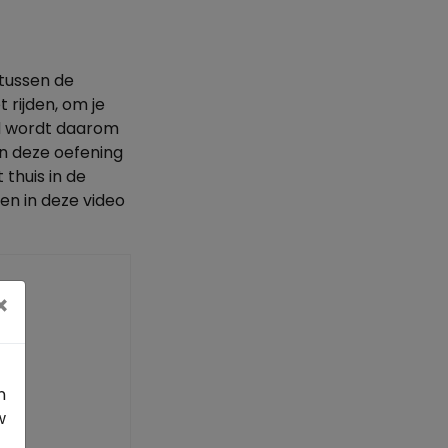
tussen de
rijden, om je
jd wordt daarom
den deze oefening
thuis in de
n in deze video
×
n
w