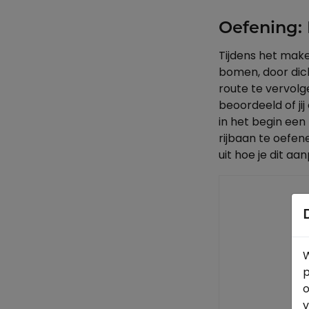
Oefening:
Tijdens het mak
bomen, door dic
route te vervol
beoordeeld of jij
in het begin een
rijbaan te oefe
uit hoe je dit a
W
p
o
v