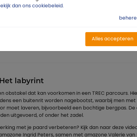
ekijk dan ons cookiebeleid
.
behere
Alles accepteren
Het labyrint
 een obstakel dat kan voorkomen in een TREC parcours. H
 tijdens een buitenrit worden nagebootst, waarbij men met
or moet laveren, bijvoorbeeld een bochtige bergpas. De
en uitgevoerd, of onder het zadel.
werking met je paard verbeteren? Kijk dan naar deze vid
-amazone Ingrid Peters, samen met amazone Valerie van Ke