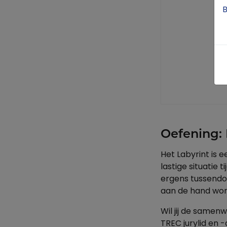
B
Oefening: 
Het Labyrint is
lastige situatie
ergens tussendo
aan de hand word
Wil jij de samen
TREC jurylid en 