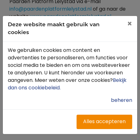
Paarden Platform Lelystad via e-mail
info@paardenplatformlelystad.nl
of ga naar de
website
www.paardenplatformlelystad.nl
.
×
Deze website maakt gebruik van
cookies
Kijk ook op Facebook
We gebruiken cookies om content en
advertenties te personaliseren, om functies voor
social media te bieden en om ons websiteverkeer
te analyseren. U kunt hieronder uw voorkeuren
aangeven. Meer weten over onze cookies?
Bekijk
dan ons cookiebeleid
.
beheren
Alles accepteren
Snel naar