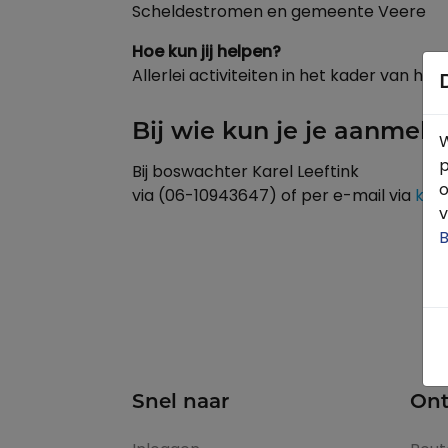
Scheldestromen en gemeente Veere
Hoe kun jij helpen?
Allerlei activiteiten in het kader van h
Bij wie kun je je aanmel
W
p
Bij boswachter Karel Leeftink
o
via (06-10943647) of per e-mail via
k.l
v
B
Snel naar
Ont