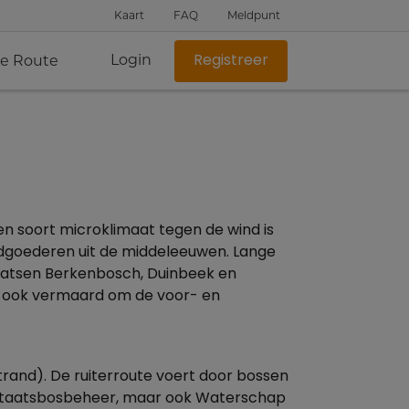
Kaart
FAQ
Meldpunt
Login
je Route
Registreer
en soort microklimaat tegen de wind is
ndgoederen uit de middeleeuwen. Lange
plaatsen Berkenbosch, Duinbeek en
is ook vermaard om de voor- en
trand). De ruiterroute voert door bossen
 Staatsbosbeheer, maar ook Waterschap