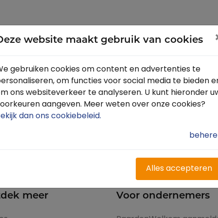
et onderhoud van de paden zijn denkbaar.
Deze website maakt gebruik van cookies
den?
e gebruiken cookies om content en advertenties te
ersonaliseren, om functies voor social media te bieden e
m ons websiteverkeer te analyseren. U kunt hieronder u
eeftink@staatsbosbeheer.nl
oorkeuren aangeven. Meer weten over onze cookies?
ekijk dan ons cookiebeleid
.
behere
Alles accepteren
dek meer
Voor ondernemers