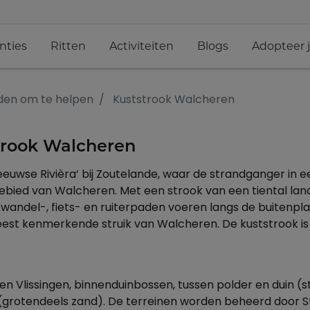
nties
Ritten
Activiteiten
Blogs
Adopteer 
den om te helpen
Kuststrook Walcheren
trook Walcheren
eeuwse Rivièra’ bij Zoutelande, waar de strandganger in e
gebied van Walcheren. Met een strook van een tiental la
e wandel-, fiets- en ruiterpaden voeren langs de buiten
eest kenmerkende struik van Walcheren. De kuststrook 
en Vlissingen, binnenduinbossen, tussen polder en duin (s
 (grotendeels zand). De terreinen worden beheerd door