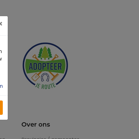
×
n
w
n
Over ons