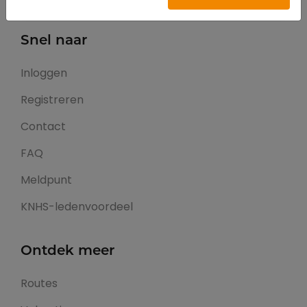
Snel naar
Inloggen
Registreren
Contact
FAQ
Meldpunt
KNHS-ledenvoordeel
Ontdek meer
Routes