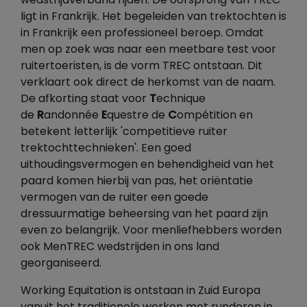
wedstrijdverband rijden. De oorsprong van TREC
ligt in Frankrijk. Het begeleiden van trektochten is
in Frankrijk een professioneel beroep. Omdat
men op zoek was naar een meetbare test voor
ruitertoeristen, is de vorm TREC ontstaan. Dit
verklaart ook direct de herkomst van de naam.
De afkorting staat voor
T
echnique
de
R
andonnée
E
questre de
C
ompétition en
betekent letterlijk 'competitieve ruiter
trektochttechnieken'. Een goed
uithoudingsvermogen en behendigheid van het
paard komen hierbij van pas, het oriëntatie
vermogen van de ruiter een goede
dressuurmatige beheersing van het paard zijn
even zo belangrijk. Voor menliefhebbers worden
ook MenTREC wedstrijden in ons land
georganiseerd.
Working Equitation is ontstaan in Zuid Europa