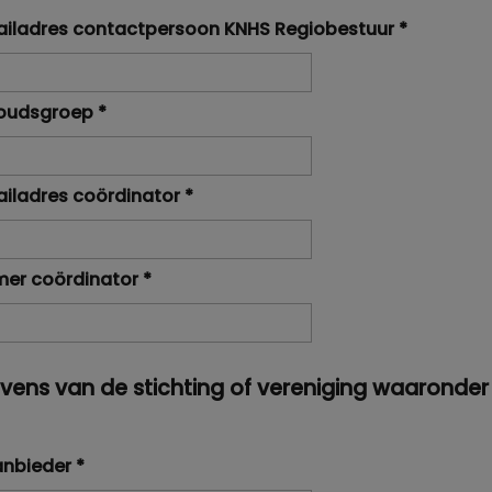
iladres contactpersoon KNHS Regiobestuur
*
oudsgroep
*
iladres coördinator
*
er coördinator
*
ns van de stichting of vereniging waaronder he
anbieder
*