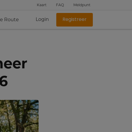
Kaart
FAQ
Meldpunt
Login
je Route
Registreer
heer
6