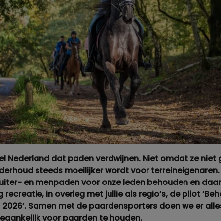
el Nederland dat paden verdwijnen. Niet omdat ze niet 
rhoud steeds moeilijker wordt voor terreineigenaren. 
ruiter- en menpaden voor onze leden behouden en daa
recreatie, in overleg met jullie als regio’s, de pilot ‘Be
 2026’. Samen met de paardensporters doen we er alle
egankelijk voor paarden te houden.