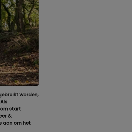
gebruikt worden,
Als
rom start
heer &
s aan om het