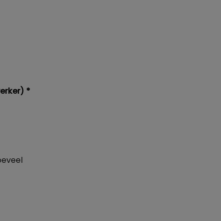
erker)
*
oeveel