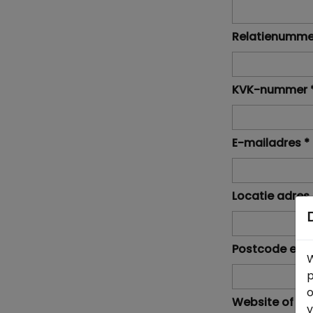
Relatienumme
KVK-nummer
E-mailadres
*
Locatie adres
Postcode en 
W
p
o
Website of F
v