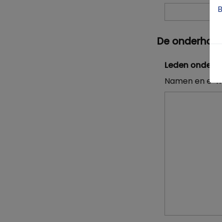
B
De onderhou
Leden onderh
Namen en e-m