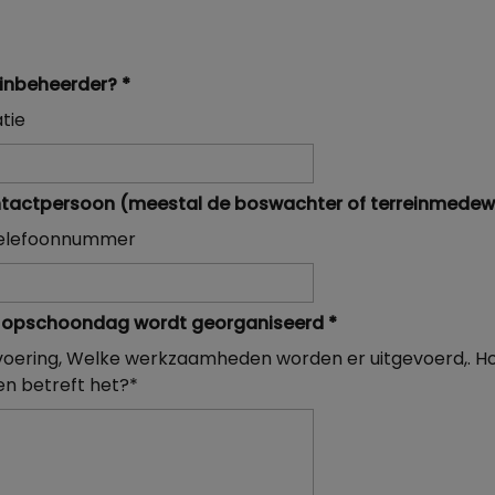
reinbeheerder?
*
tie
tactpersoon (meestal de boswachter of terreinmedew
telefoonnummer
de opschoondag wordt georganiseerd
*
tvoering, Welke werkzaamheden worden er uitgevoerd,. H
en betreft het?*