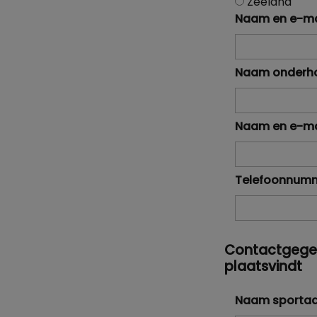
Zeeland
Naam en e-ma
Naam onderh
Naam en e-ma
Telefoonnumm
Contactgegeve
plaatsvindt
Naam sporta