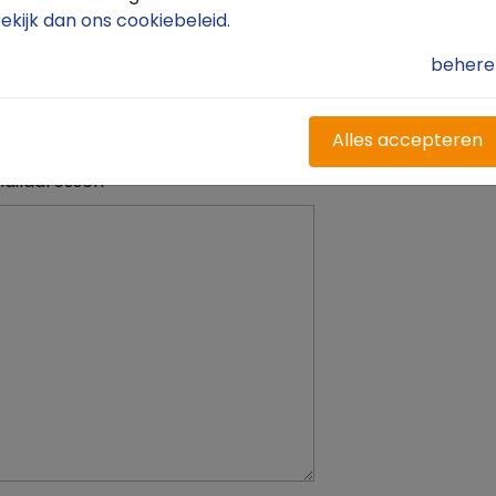
ekijk dan ons cookiebeleid
.
behere
dsgroep
Alles accepteren
oudsgroep (minimaal 10)
*
ailadressen