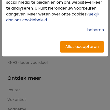
Snel naar
social media te bieden en om ons websiteverkeer
te analyseren. U kunt hieronder uw voorkeuren
aangeven. Meer weten over onze cookies?
Bekijk
Inloggen
dan ons cookiebeleid
.
Registreren
beheren
Contact
FAQ
Alles accepteren
Meldpunt
KNHS-ledenvoordeel
Ontdek meer
Routes
Vakanties
Academy