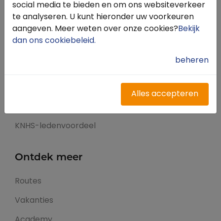
Snel naar
social media te bieden en om ons websiteverkeer
te analyseren. U kunt hieronder uw voorkeuren
aangeven. Meer weten over onze cookies?
Bekijk
Inloggen
dan ons cookiebeleid
.
Registreren
beheren
Contact
FAQ
Alles accepteren
Meldpunt
KNHS-ledenvoordeel
Ontdek meer
Routes
Vakanties
Academy