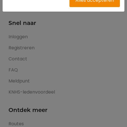
Alles accepteren
juni 2026
Snel naar
Inloggen
Registreren
Contact
FAQ
Meldpunt
KNHS-ledenvoordeel
Ontdek meer
Routes