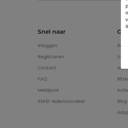
p
o
v
B
Snel naar
Ont
Inloggen
Rout
Registreren
Vaka
Contact
Aca
FAQ
Ritt
Meldpunt
Activ
KNHS-ledenvoordeel
Blog
Adop