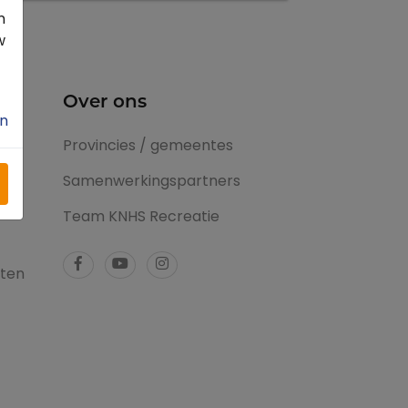
n
w
Over ons
n
en
Provincies / gemeentes
Samenwerkingspartners
Team KNHS Recreatie
tten