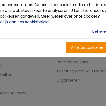
ersonaliseren, om functies voor social media te bieden e
m ons websiteverkeer te analyseren. U kunt hieronder u
oorkeuren aangeven. Meer weten over onze cookies?
ekijk dan ons cookiebeleid
.
dek meer
Voor ondernemers
behere
es
PaardenWelkom aanmeld
nties
Buitenrit aanmelden
Alles accepteren
demy
Toelatingscriteria
PaardenWelkom
en
Toelatingscriteria Buitenri
iteiten
Organiseren
teer Je Route