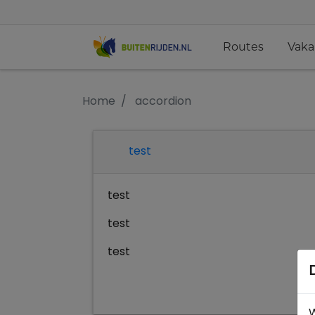
Routes
Vaka
Home
accordion
test
test
test
test
W