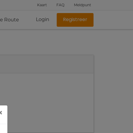
Kaart
FAQ
Meldpunt
Login
je Route
Registreer
×