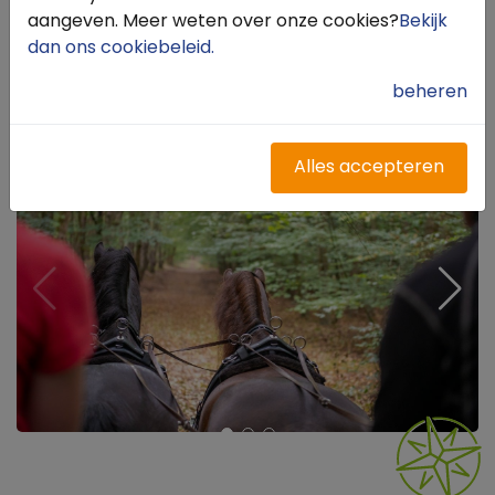
aangeven. Meer weten over onze cookies?
Bekijk
Laag-Soeren In Paard & Sport zijn een artikel en
dan ons cookiebeleid
.
een video gepubliceerd over de Postbank en de
Veluwezoom.
beheren
Alles accepteren