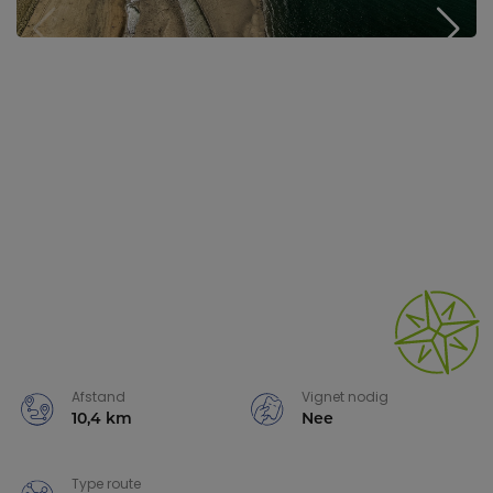
Afstand
Vignet nodig
10,4 km
Nee
Type route