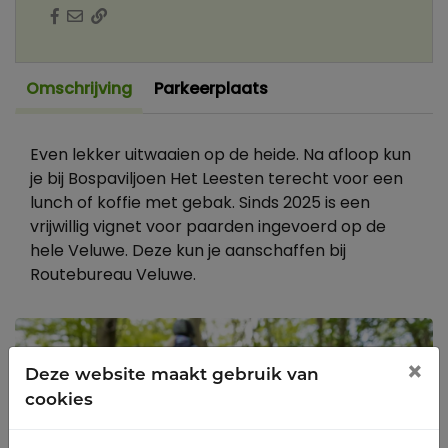
Omschrijving
Parkeerplaats
Even lekker uitwaaien op de heide. Na afloop kun
je bij Bospaviljoen Het Leesten terecht voor een
lunch of koffie met gebak. Sinds 2025 is een
vrijwillig vignet voor paarden ingevoerd op de
hele Veluwe. Deze kun je aanschaffen bij
Routebureau Veluwe.
×
Deze website maakt gebruik van
cookies