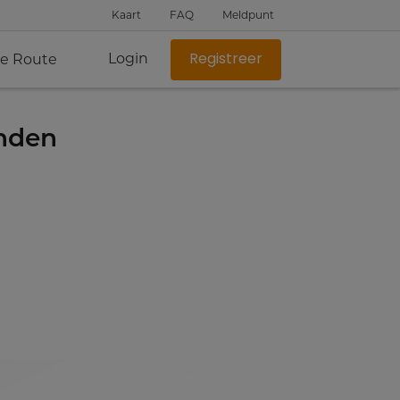
Kaart
FAQ
Meldpunt
Login
je Route
Registreer
anden