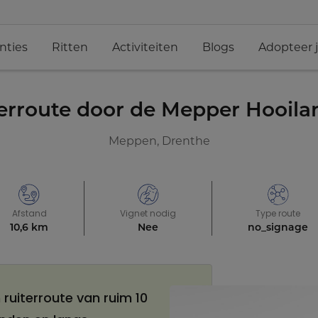
nties
Ritten
Activiteiten
Blogs
Adopteer 
erroute door de Mepper Hooil
Meppen, Drenthe
Afstand
Vignet nodig
Type route
10,6 km
Nee
no_signage
ruiterroute van ruim 10