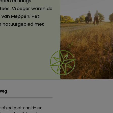
nden en langs
Gees. Vroeger waren de
 van Meppen. Het
en natuurgebied met
weg
gebied met naald- en