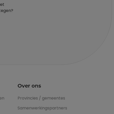
het
 tegen?
Over ons
en
Provincies / gemeentes
Samenwerkingspartners