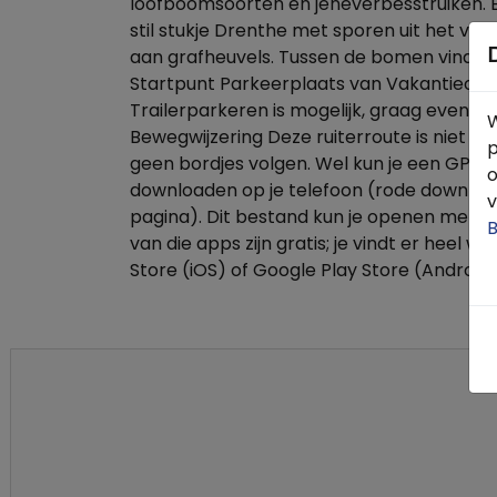
loofboomsoorten en jeneverbesstruiken. B
stil stukje Drenthe met sporen uit het verl
aan grafheuvels. Tussen de bomen vind je
Startpunt Parkeerplaats van Vakantieoo
Trailerparkeren is mogelijk, graag even va
W
Bewegwijzering Deze ruiterroute is niet be
p
geen bordjes volgen. Wel kun je een GPX 
o
downloaden op je telefoon (rode downlo
v
pagina). Dit bestand kun je openen met 
B
van die apps zijn gratis; je vindt er heel w
Store (iOS) of Google Play Store (Android)