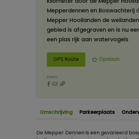
kilometer door de Mepper Hooila
Mepperdennen en Boswachterij 
Mepper Hooilanden de weilanden
gebied is afgegraven en is nu e
een plas rijk aan watervogels
GPS Route
Opslaan
Delen
Omschrijving
Parkeerplaats
Onder
De Mepper Dennen is een gevarieerd bos