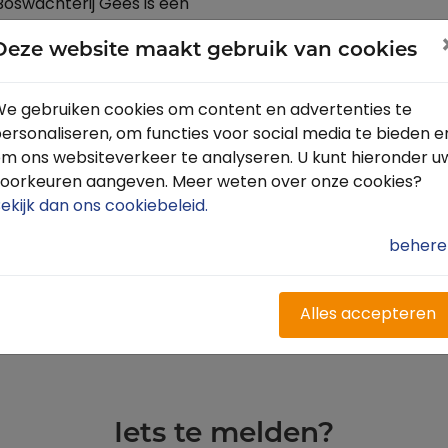
oswachterij Gees is een
eden. Van ping ruïnes tot
Deze website maakt gebruik van cookies
 vennetjes en heidevelden.
rd de Bronzen Emmer.
n tevoren bellen.
e gebruiken cookies om content en advertenties te
wegwijzerd. Je kunt dus
ersonaliseren, om functies voor social media te bieden e
bestand van deze route
m ons websiteverkeer te analyseren. U kunt hieronder u
adknop bovenaan deze
oorkeuren aangeven. Meer weten over onze cookies?
een GPX app. De meeste
ekijk dan ons cookiebeleid
.
at verschillende in de App
.
behere
Alles accepteren
Iets te melden?