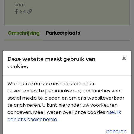
Delen
Omschrijving
Parkeerplaats
De Mennomaneezje is de thuisbasis van
×
Deze website maakt gebruik van
menvereniging ‘De Mennoruiters’. Er worden
cookies
diverse activiteiten georganiseerd. Lengte 8,5 km
(opties voor ruiters 10,5 km) Soort route Men- en
ruiterroute Typering route: Vlak, bosachtig,
We gebruiken cookies om content en
zandwegen Ondergrond: Verhard en deels
advertenties te personaliseren, om functies voor
onverhard (menners en ruiters) / Berm (ruiters)
social media te bieden en om ons websiteverkeer
Bron: www.paardrijdenfryslan.nl
te analyseren. U kunt hieronder uw voorkeuren
aangeven. Meer weten over onze cookies?
Bekijk
dan ons cookiebeleid
.
beheren