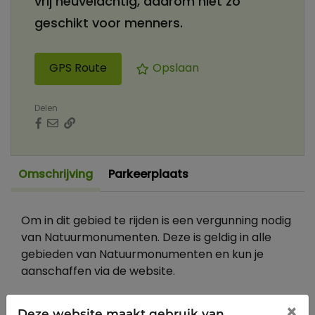
vrij heuvelachtig, daarom niet zo
geschikt voor menners.
GPS Route
Opslaan
Delen
Omschrijving
Parkeerplaats
Om in dit gebied te rijden is een vergunning nodig
van Natuurmonumenten. Deze is geldig in alle
gebieden van Natuurmonumenten en kun je
aanschaffen via de website.
×
Deze website maakt gebruik van