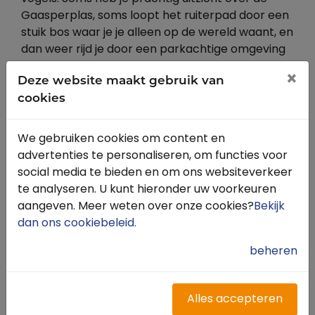
Gaasperplas, soms loopt het ruiterpad door een
stuik bos waar je je alleen op de wereld waant, en
dan weer rijd je door een parkachtige omgeving
heel dicht langs de bebouwing. Besluit je een
×
Deze website maakt gebruik van
langere ronde te maken, dan kun je via het
cookies
begrazingsgebied door de weilanden naar de
Ouderkerkerplas rijden. Halverwege passeer je
gebied De Hoge Dijk waar verschillende
We gebruiken cookies om content en
horecagelegenheden zijn.
advertenties te personaliseren, om functies voor
social media te bieden en om ons websiteverkeer
te analyseren. U kunt hieronder uw voorkeuren
aangeven. Meer weten over onze cookies?
Bekijk
dan ons cookiebeleid
.
beheren
Alles accepteren