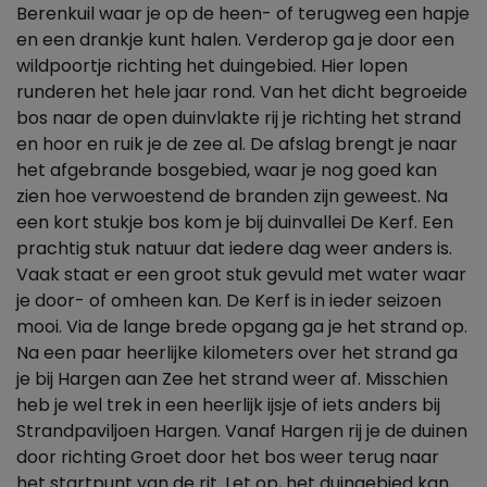
Berenkuil waar je op de heen- of terugweg een hapje
en een drankje kunt halen. Verderop ga je door een
wildpoortje richting het duingebied. Hier lopen
runderen het hele jaar rond. Van het dicht begroeide
bos naar de open duinvlakte rij je richting het strand
en hoor en ruik je de zee al. De afslag brengt je naar
het afgebrande bosgebied, waar je nog goed kan
zien hoe verwoestend de branden zijn geweest. Na
een kort stukje bos kom je bij duinvallei De Kerf. Een
prachtig stuk natuur dat iedere dag weer anders is.
Vaak staat er een groot stuk gevuld met water waar
je door- of omheen kan. De Kerf is in ieder seizoen
mooi. Via de lange brede opgang ga je het strand op.
Na een paar heerlijke kilometers over het strand ga
je bij Hargen aan Zee het strand weer af. Misschien
heb je wel trek in een heerlijk ijsje of iets anders bij
Strandpaviljoen Hargen. Vanaf Hargen rij je de duinen
door richting Groet door het bos weer terug naar
het startpunt van de rit. Let op, het duingebied kan