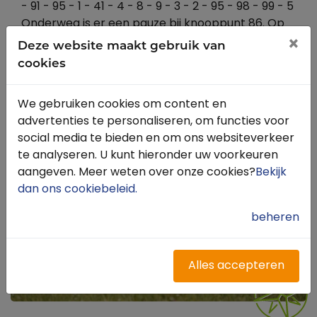
- 91 - 95 - 1 - 41 - 4 - 8 - 9 - 3 - 2 - 95 - 98 - 99 - 5
Onderweg is er een pauze bij knooppunt 86. Op
de gehele Veluwe is vanaf 2025 een vrijwillig
×
Deze website maakt gebruik van
vignet nodig. Deze kun je bestellen via
cookies
Routebureau Veluwe
We gebruiken cookies om content en
advertenties te personaliseren, om functies voor
social media te bieden en om ons websiteverkeer
te analyseren. U kunt hieronder uw voorkeuren
aangeven. Meer weten over onze cookies?
Bekijk
dan ons cookiebeleid
.
beheren
Alles accepteren