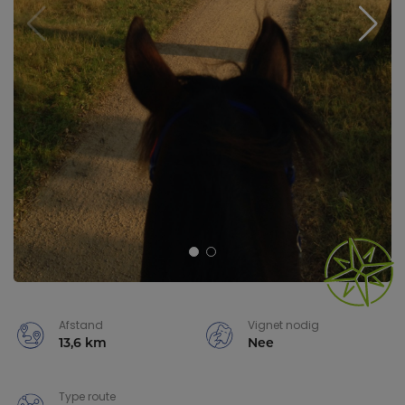
Afstand
Vignet nodig
13,6 km
Nee
Type route