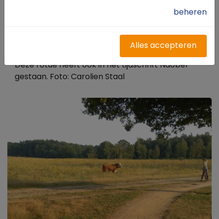
openen zijn. Er is geen verkeer, er zijn geen
beheren
bruggen, viaducten of spoorwegovergangen.
Kortom, voor iedereen geschikt. Het is een
knooppuntroute van ruiternetwerk van Twente,
Alles accepteren
een kaartje van de omgeving is wel aan te raden.
Deze rotue heeft ook in het tijdschrift Naober
gestaan. Foto: Carolien Staal