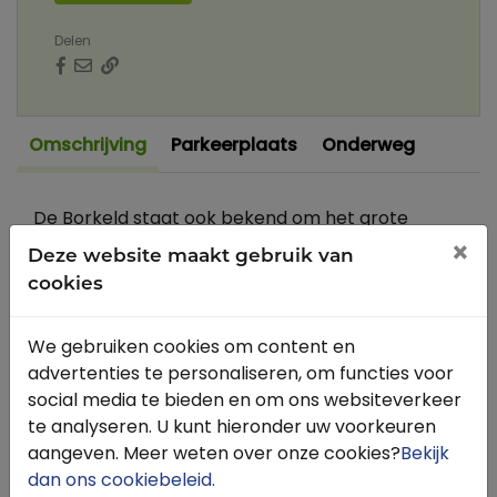
Delen
Omschrijving
Parkeerplaats
Onderweg
De Borkeld staat ook bekend om het grote
jeneverbes struweel van wel enkele hectares
×
Deze website maakt gebruik van
groot. Deze route voert je door een bosrijk
cookies
gebied met ook stukken heide. Zeker als de heide
in bloei staat is het er prachtig. De route start
We gebruiken cookies om content en
aan de Borkeldweg waar de PaardenWelkom
advertenties te personaliseren, om functies voor
accommodatie B&B het Kokhoes aan ligt. De
social media te bieden en om ons websiteverkeer
paden variëren van brede zandpaden tot
te analyseren. U kunt hieronder uw voorkeuren
smallere kronkelpaadjes, waar je als menner een
aangeven. Meer weten over onze cookies?
Bekijk
weg omheen kunt zoeken. Onderweg kom je
dan ons cookiebeleid
.
maar twee hekken tegen, die vanaf het paard te