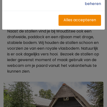
beheren
een heerlijke vakantie. Met maar liefst 140 km
aan ruiterpaden door het grootste
aaneengesloten natuurgebied van Europa kan je
Alles accepteren
uren op pad.
Naast de stallen vind je bij WoudStee ook een
drafweide, paddock en een rijbaan met droge,
stabiele bodem. Wij houden de stallen schoon en
voorzien ze van een royale vlasbodem. Natuurlijk
is er ook dagelijks vers hooi. Bezoek de stallen op
ieder gewenst moment of maak gebruik van de
webcam om je paard vanuit het vakantiehuis te
kunnen zien.