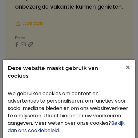
onbezorgde vakantie kunnen genieten.
Opslaan
Delen
×
Omschrijving
Contact
Routes vlakbij
Deze website maakt gebruik van
cookies
WoudStee biedt, naast een aangenaam verblijf
We gebruiken cookies om content en
voor jou, ook een comfortabel onderkomen voor
advertenties te personaliseren, om functies voor
je paard. Terwijl je in een van de vakantiehuizen
social media te bieden en om ons websiteverkeer
vertoeft wordt je paard in de watten gelegd in
te analyseren. U kunt hieronder uw voorkeuren
een van de 12 ruime paardenstallen op de hoeve.
aangeven. Meer weten over onze cookies?
Bekijk
Voorzien van alle gemakken en te midden van de
dan ons cookiebeleid
.
Veluwse natuur ben jij en je paard verzekerd van