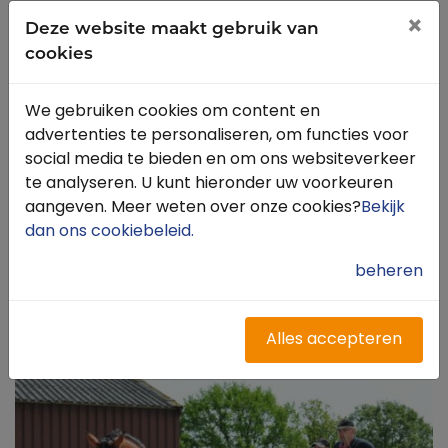
×
Deze website maakt gebruik van
Er een paar dagen lekker op uit met je paard ?
cookies
Wij beschikken over een appartement wat van
alle gemakken is voorzien. Het is ingericht voor 3-
We gebruiken cookies om content en
4 personen. Het appartement beschikt over een
advertenties te personaliseren, om functies voor
keuken en eigen douche en toilet. Handdoeken
social media te bieden en om ons websiteverkeer
en beddengoed is inbegrepen. Verder beschikt
te analyseren. U kunt hieronder uw voorkeuren
VDB Stables ook over een twee persoonskamer
aangeven. Meer weten over onze cookies?
Bekijk
en een mini camping waar je terecht kan met
dan ons cookiebeleid
.
een caravan of camper. De camping is voorzien
van stroom en sanitaire ruimte. In de omgeving
beheren
van Someren liggen prachtige ruiter- en
menroutes. Ben je een echte menner? Dan kan je
hier zeker je hart op!
Alles accepteren