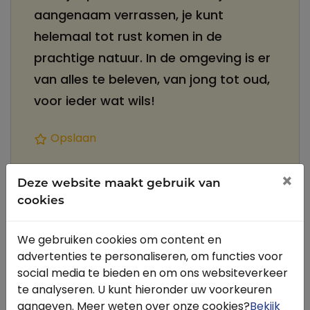
aangenaam verrassen, je kunt
helemaal tot rust komen in de
prachtige natuur. In de omgeving is er
van alles te beleven, van jong tot oud,
voor ieder wat wils!
Opslaan
Delen
×
Deze website maakt gebruik van
cookies
Omschrijving
Contact
We gebruiken cookies om content en
advertenties te personaliseren, om functies voor
social media te bieden en om ons websiteverkeer
Waarom kiezen gasten voor Horsetellerie?
te analyseren. U kunt hieronder uw voorkeuren
aangeven. Meer weten over onze cookies?
Bekijk
Prachtig bos in voor- en achtertuin