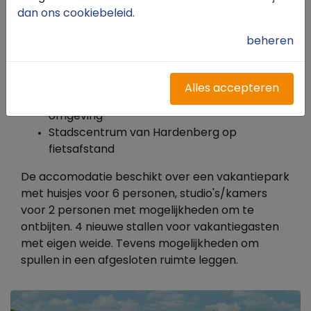
dan ons cookiebeleid
.
Uitgebreid ontbijtbuffet (vooraf
reserveren)
beheren
Paardensportcentrum voor de deur
Speelweide met avonturenpad en air-
trampoline voor de kinderen
Alles accepteren
Diverse (sportieve) activiteiten in de
omgeving
Stadscentrum van Hardenberg op
fietsafstand
De accomodatie beschikt over een v
akantiepark
met huisjes voor 6 personen, studio's/kamers
voor 2 personen met mogelijkheden om te
ontbijten. 4 nieuwe stallen voor vakantiegasten
met eigen weide. Tevens mogelijkheden om
spullen in een afgesloten ruimte leggen.