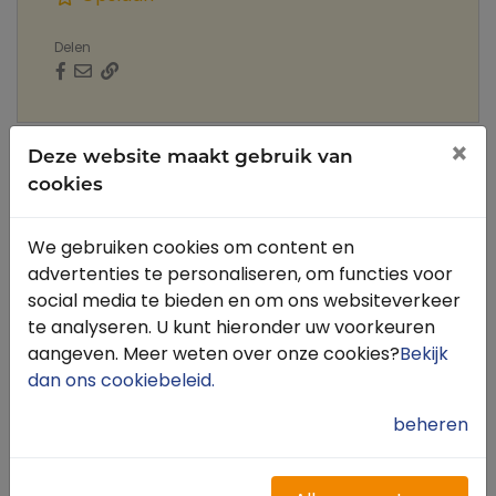
Delen
×
Omschrijving
Contact
Routes vlakbij
Deze website maakt gebruik van
cookies
De camping en manege is gelegen aan de rand
We gebruiken cookies om content en
van het natuurgebied de Lochemse Berg in
advertenties te personaliseren, om functies voor
Barchem. De camping heeft diverse uitrij
social media te bieden en om ons websiteverkeer
mogelijkheden om met je paard de mooie
te analyseren. U kunt hieronder uw voorkeuren
omgeving verkennen. Overdag kan je heerlijk
aangeven. Meer weten over onze cookies?
Bekijk
genieten van de prachtige omgeving met je
dan ons cookiebeleid
.
paard, daarna is het mogelijk om je paard te
laten grazen op het weiland terwijl jij de
beheren
ontspanning zoekt op ons terras. Verder
beschikt de camping over 2 grote speeltuinen,
speelveld, ballenbak, gezellige kantine en een