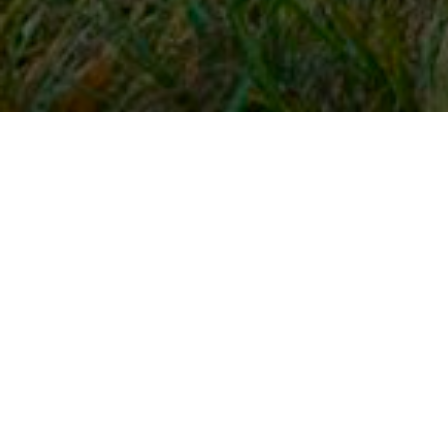
Snel naar
Inloggen
Registreren
Contact
FAQ
Meldpunt
KNHS-ledenvoordeel