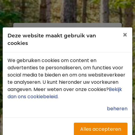
Inloggen
Registreren
×
Deze website maakt gebruik van
cookies
We gebruiken cookies om content en
advertenties te personaliseren, om functies voor
Profiteer van de vele voordelen door je
social media te bieden en om ons websiteverkeer
gratis te registreren.
te analyseren. U kunt hieronder uw voorkeuren
Krijg toegang tot de beschikbare
aangeven. Meer weten over onze cookies?
Bekijk
routes door heel Nederland
dan ons cookiebeleid
.
Blijf op de hoogte van de leukste
buitenritten
beheren
Word gratis onderdeel van de
community
Ontvang de leukste Buitenrijden
Alles accepteren
nieuwsbrief