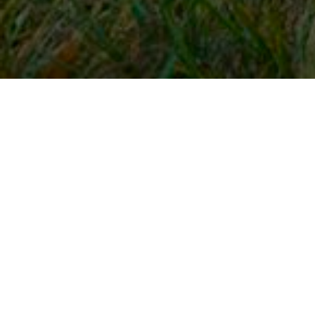
Snel naar
Inloggen
Registreren
Contact
FAQ
Meldpunt
KNHS-ledenvoordeel