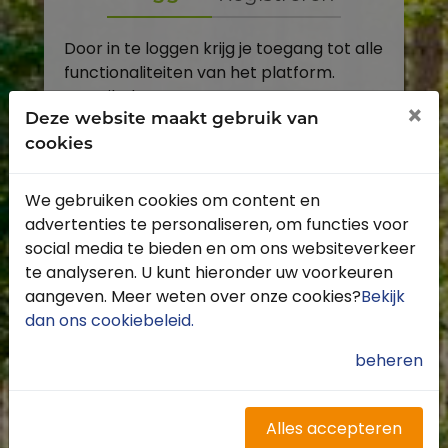
Door in te loggen krijg je toegang tot alle
functionaliteiten van het platform.
E-mailadres
×
Deze website maakt gebruik van
cookies
Wachtwoord
We gebruiken cookies om content en
Toon
advertenties te personaliseren, om functies voor
Inloggen
social media te bieden en om ons websiteverkeer
te analyseren. U kunt hieronder uw voorkeuren
Wachtwoord vergeten?
aangeven. Meer weten over onze cookies?
Bekijk
dan ons cookiebeleid
.
beheren
Heb je nog geen account?
Profiteer van de vele voordelen door je
Alles accepteren
gratis te registreren.