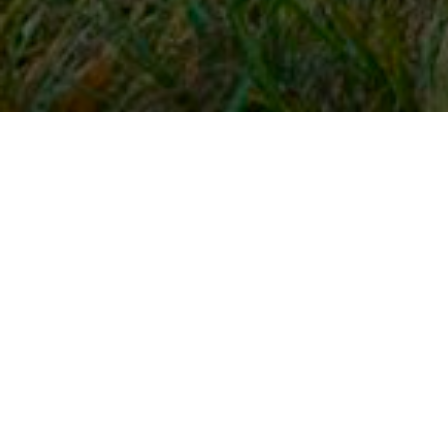
Snel naar
Inloggen
Registreren
Contact
FAQ
Meldpunt
KNHS-ledenvoordeel