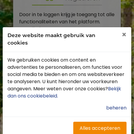
Door in te loggen krijg je toegang tot alle
functionaliteiten van het platform.
E-mailadres
×
Deze website maakt gebruik van
cookies
Wachtwoord
We gebruiken cookies om content en
Toon
advertenties te personaliseren, om functies voor
Inloggen
social media te bieden en om ons websiteverkeer
te analyseren. U kunt hieronder uw voorkeuren
Wachtwoord vergeten?
aangeven. Meer weten over onze cookies?
Bekijk
dan ons cookiebeleid
.
beheren
Heb je nog geen account?
Profiteer van de vele voordelen door je
Alles accepteren
gratis te registreren.