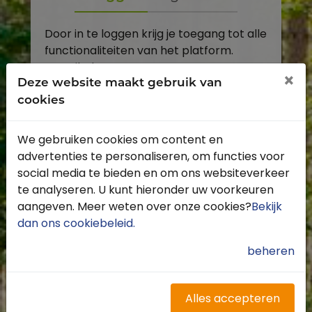
Door in te loggen krijg je toegang tot alle
functionaliteiten van het platform.
E-mailadres
×
Deze website maakt gebruik van
cookies
Wachtwoord
We gebruiken cookies om content en
Toon
advertenties te personaliseren, om functies voor
Inloggen
social media te bieden en om ons websiteverkeer
te analyseren. U kunt hieronder uw voorkeuren
Wachtwoord vergeten?
aangeven. Meer weten over onze cookies?
Bekijk
dan ons cookiebeleid
.
beheren
Heb je nog geen account?
Profiteer van de vele voordelen door je
Alles accepteren
gratis te registreren.