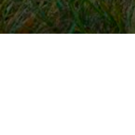
Snel naar
Inloggen
Registreren
Contact
FAQ
Meldpunt
KNHS-ledenvoordeel