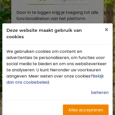
Door in te loggen krijg je toegang tot alle
functionaliteiten van het platform.
E-mailadres
×
Deze website maakt gebruik van
cookies
Wachtwoord
We gebruiken cookies om content en
Toon
advertenties te personaliseren, om functies voor
Inloggen
social media te bieden en om ons websiteverkeer
te analyseren. U kunt hieronder uw voorkeuren
Wachtwoord vergeten?
aangeven. Meer weten over onze cookies?
Bekijk
dan ons cookiebeleid
.
beheren
Heb je nog geen account?
Profiteer van de vele voordelen door je
Alles accepteren
gratis te registreren.