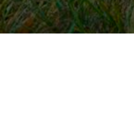
Snel naar
Inloggen
Registreren
Contact
FAQ
Meldpunt
KNHS-ledenvoordeel