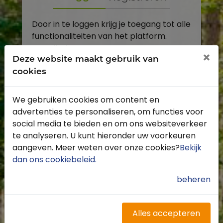
Door in te loggen krijg je toegang tot alle
functionaliteiten van het platform.
E-mailadres
×
Deze website maakt gebruik van
cookies
Wachtwoord
We gebruiken cookies om content en
Toon
advertenties te personaliseren, om functies voor
Inloggen
social media te bieden en om ons websiteverkeer
te analyseren. U kunt hieronder uw voorkeuren
Wachtwoord vergeten?
aangeven. Meer weten over onze cookies?
Bekijk
dan ons cookiebeleid
.
beheren
Heb je nog geen account?
Profiteer van de vele voordelen door je
Alles accepteren
gratis te registreren.