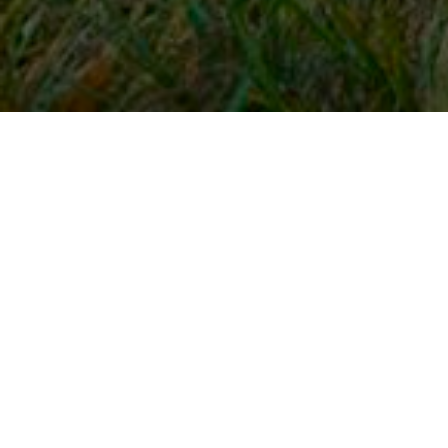
Snel naar
Inloggen
Registreren
Contact
FAQ
Meldpunt
KNHS-ledenvoordeel