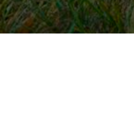
Snel naar
Inloggen
Registreren
Contact
FAQ
Meldpunt
KNHS-ledenvoordeel