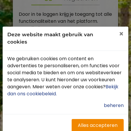
Door in te loggen krijg je toegang tot alle
functionaliteiten van het platform.
E-mailadres
×
Deze website maakt gebruik van
cookies
Wachtwoord
We gebruiken cookies om content en
Toon
advertenties te personaliseren, om functies voor
Inloggen
social media te bieden en om ons websiteverkeer
te analyseren. U kunt hieronder uw voorkeuren
Wachtwoord vergeten?
aangeven. Meer weten over onze cookies?
Bekijk
dan ons cookiebeleid
.
beheren
Heb je nog geen account?
Profiteer van de vele voordelen door je
Alles accepteren
gratis te registreren.