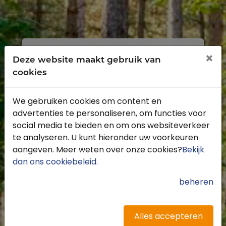
Inloggen
Registreren
×
Deze website maakt gebruik van
cookies
We gebruiken cookies om content en
advertenties te personaliseren, om functies voor
Profiteer van de vele voordelen door je
social media te bieden en om ons websiteverkeer
gratis te registreren.
te analyseren. U kunt hieronder uw voorkeuren
Krijg toegang tot de beschikbare
aangeven. Meer weten over onze cookies?
Bekijk
routes door heel Nederland
dan ons cookiebeleid
.
Blijf op de hoogte van de leukste
buitenritten
beheren
Word gratis onderdeel van de
community
Ontvang de leukste Buitenrijden
Alles accepteren
nieuwsbrief