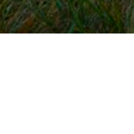
Snel naar
Inloggen
Registreren
Contact
FAQ
Meldpunt
KNHS-ledenvoordeel