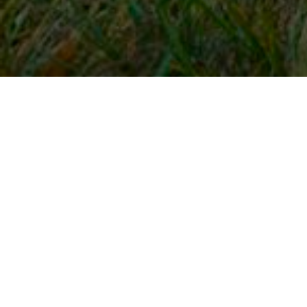
Snel naar
Inloggen
Registreren
Contact
FAQ
Meldpunt
KNHS-ledenvoordeel