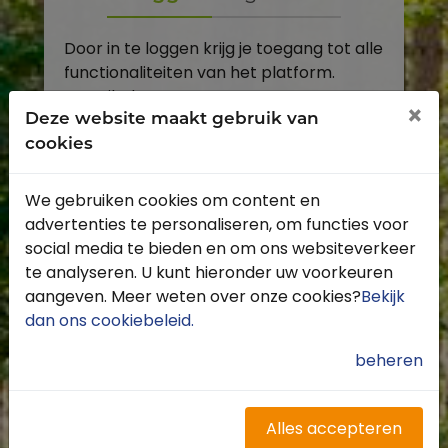
Door in te loggen krijg je toegang tot alle
functionaliteiten van het platform.
E-mailadres
×
Deze website maakt gebruik van
cookies
Wachtwoord
We gebruiken cookies om content en
Toon
advertenties te personaliseren, om functies voor
Inloggen
social media te bieden en om ons websiteverkeer
te analyseren. U kunt hieronder uw voorkeuren
Wachtwoord vergeten?
aangeven. Meer weten over onze cookies?
Bekijk
dan ons cookiebeleid
.
beheren
Heb je nog geen account?
Profiteer van de vele voordelen door je
Alles accepteren
gratis te registreren.