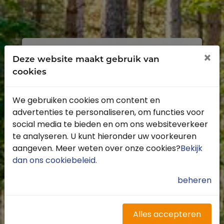
Inloggen
Registreren
×
Deze website maakt gebruik van
cookies
We gebruiken cookies om content en
advertenties te personaliseren, om functies voor
Profiteer van de vele voordelen door je
social media te bieden en om ons websiteverkeer
gratis te registreren.
te analyseren. U kunt hieronder uw voorkeuren
Krijg toegang tot de beschikbare
aangeven. Meer weten over onze cookies?
Bekijk
routes door heel Nederland
dan ons cookiebeleid
.
Blijf op de hoogte van de leukste
buitenritten
beheren
Word gratis onderdeel van de
community
Ontvang de leukste Buitenrijden
Alles accepteren
nieuwsbrief