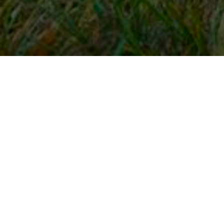
Snel naar
Inloggen
Registreren
Contact
FAQ
Meldpunt
KNHS-ledenvoordeel