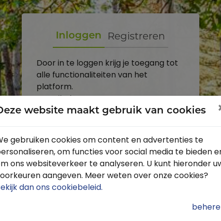
Registreren
Inloggen
Door in te loggen krijg je toegang tot
alle functionaliteiten van het
platform.
E-mailadres
Deze website maakt gebruik van cookies
Wachtwoord
e gebruiken cookies om content en advertenties te
ersonaliseren, om functies voor social media te bieden e
Toon
m ons websiteverkeer te analyseren. U kunt hieronder u
Inloggen
oorkeuren aangeven. Meer weten over onze cookies?
ekijk dan ons cookiebeleid
.
Wachtwoord vergeten?
behere