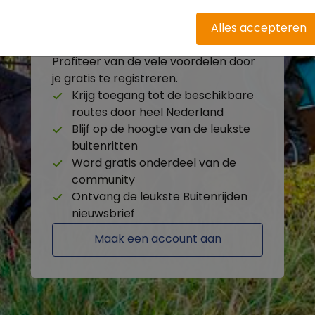
Alles accepteren
Heb je nog geen account?
Profiteer van de vele voordelen door
je gratis te registreren.
Krijg toegang tot de beschikbare
routes door heel Nederland
Blijf op de hoogte van de leukste
buitenritten
Word gratis onderdeel van de
community
Ontvang de leukste Buitenrijden
nieuwsbrief
Maak een account aan