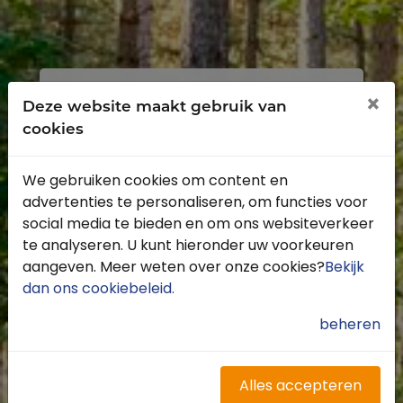
Inloggen
Registreren
×
Deze website maakt gebruik van
cookies
We gebruiken cookies om content en
advertenties te personaliseren, om functies voor
Profiteer van de vele voordelen door je
social media te bieden en om ons websiteverkeer
gratis te registreren.
te analyseren. U kunt hieronder uw voorkeuren
Krijg toegang tot de beschikbare
aangeven. Meer weten over onze cookies?
Bekijk
routes door heel Nederland
dan ons cookiebeleid
.
Blijf op de hoogte van de leukste
buitenritten
beheren
Word gratis onderdeel van de
community
Ontvang de leukste Buitenrijden
Alles accepteren
nieuwsbrief