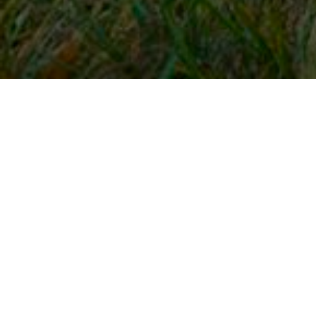
Snel naar
Inloggen
Registreren
Contact
FAQ
Meldpunt
KNHS-ledenvoordeel