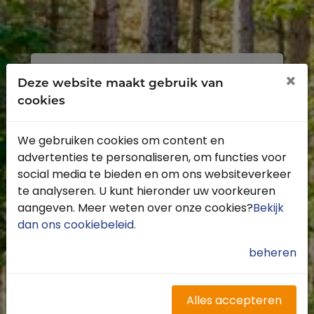
Inloggen
Registreren
×
Deze website maakt gebruik van
cookies
We gebruiken cookies om content en
advertenties te personaliseren, om functies voor
Profiteer van de vele voordelen door je
social media te bieden en om ons websiteverkeer
gratis te registreren.
te analyseren. U kunt hieronder uw voorkeuren
Krijg toegang tot de beschikbare
aangeven. Meer weten over onze cookies?
Bekijk
routes door heel Nederland
dan ons cookiebeleid
.
Blijf op de hoogte van de leukste
buitenritten
beheren
Word gratis onderdeel van de
community
Ontvang de leukste Buitenrijden
Alles accepteren
nieuwsbrief