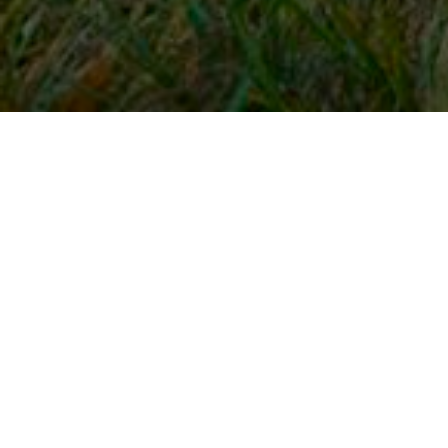
Snel naar
Inloggen
Registreren
Contact
FAQ
Meldpunt
KNHS-ledenvoordeel