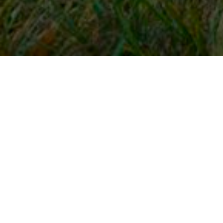
Snel naar
Inloggen
Registreren
Contact
FAQ
Meldpunt
KNHS-ledenvoordeel