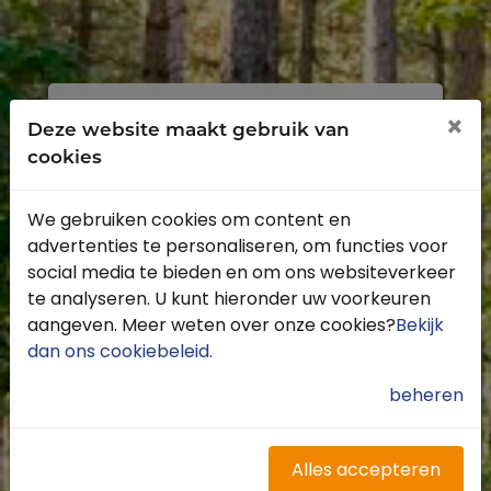
Inloggen
Registreren
×
Deze website maakt gebruik van
cookies
We gebruiken cookies om content en
advertenties te personaliseren, om functies voor
Profiteer van de vele voordelen door je
social media te bieden en om ons websiteverkeer
gratis te registreren.
te analyseren. U kunt hieronder uw voorkeuren
Krijg toegang tot de beschikbare
aangeven. Meer weten over onze cookies?
Bekijk
routes door heel Nederland
dan ons cookiebeleid
.
Blijf op de hoogte van de leukste
buitenritten
beheren
Word gratis onderdeel van de
community
Ontvang de leukste Buitenrijden
Alles accepteren
nieuwsbrief