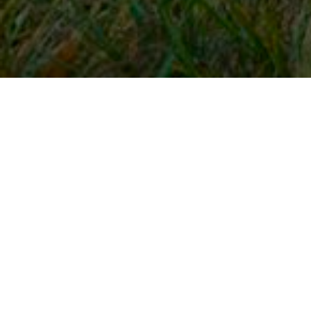
Snel naar
Inloggen
Registreren
Contact
FAQ
Meldpunt
KNHS-ledenvoordeel