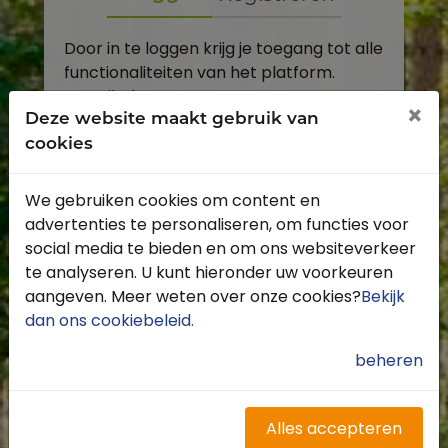
Door in te loggen krijg je toegang tot alle
functionaliteiten van het platform.
E-mailadres
×
Deze website maakt gebruik van
cookies
Wachtwoord
We gebruiken cookies om content en
Toon
advertenties te personaliseren, om functies voor
Inloggen
social media te bieden en om ons websiteverkeer
te analyseren. U kunt hieronder uw voorkeuren
Wachtwoord vergeten?
aangeven. Meer weten over onze cookies?
Bekijk
dan ons cookiebeleid
.
beheren
Heb je nog geen account?
Profiteer van de vele voordelen door je
Alles accepteren
gratis te registreren.