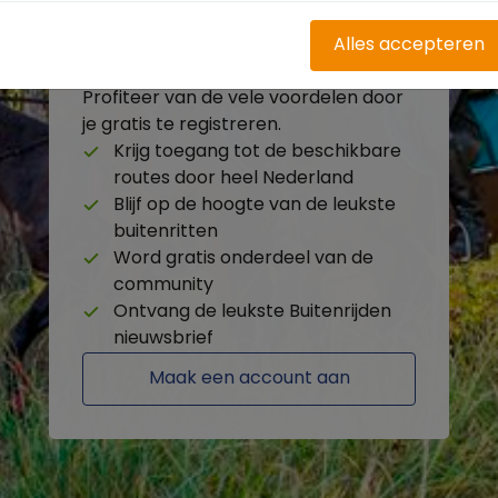
Alles accepteren
Heb je nog geen account?
Profiteer van de vele voordelen door
je gratis te registreren.
Krijg toegang tot de beschikbare
routes door heel Nederland
Blijf op de hoogte van de leukste
buitenritten
Word gratis onderdeel van de
community
Ontvang de leukste Buitenrijden
nieuwsbrief
Maak een account aan