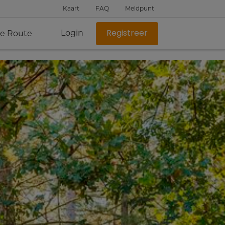
Kaart
FAQ
Meldpunt
Login
je Route
Registreer