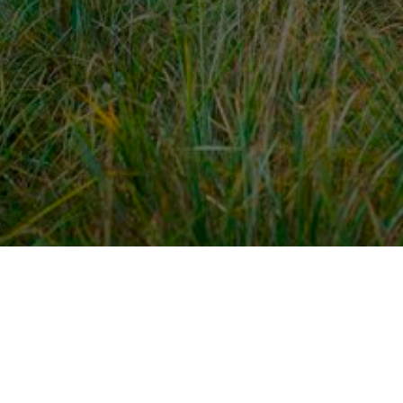
dek meer
Voor ondernemers
es
PaardenWelkom aanmeld