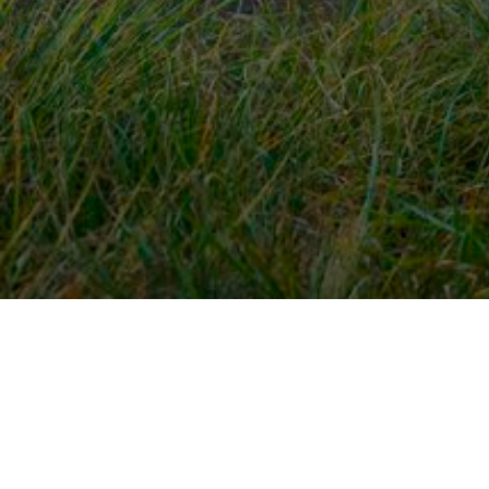
Snel naar
Ont
Inloggen
Rout