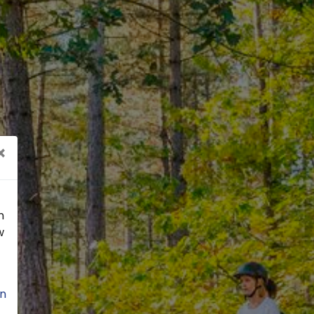
×
n
w
n