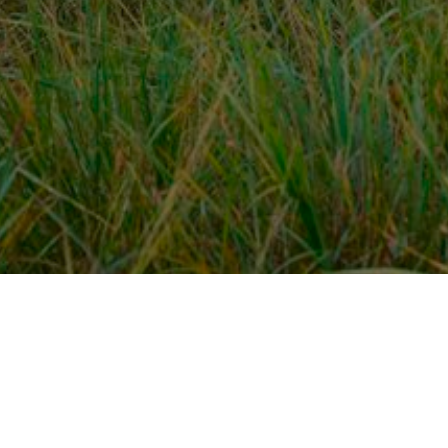
Over ons
en
Provincies / gemeentes