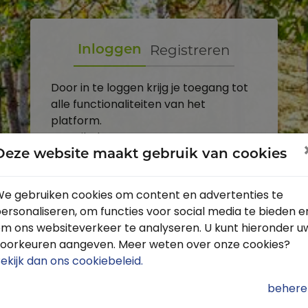
Registreren
Inloggen
Door in te loggen krijg je toegang tot
alle functionaliteiten van het
platform.
E-mailadres
Deze website maakt gebruik van cookies
Wachtwoord
e gebruiken cookies om content en advertenties te
ersonaliseren, om functies voor social media te bieden e
Toon
m ons websiteverkeer te analyseren. U kunt hieronder u
Inloggen
oorkeuren aangeven. Meer weten over onze cookies?
ekijk dan ons cookiebeleid
.
Wachtwoord vergeten?
behere