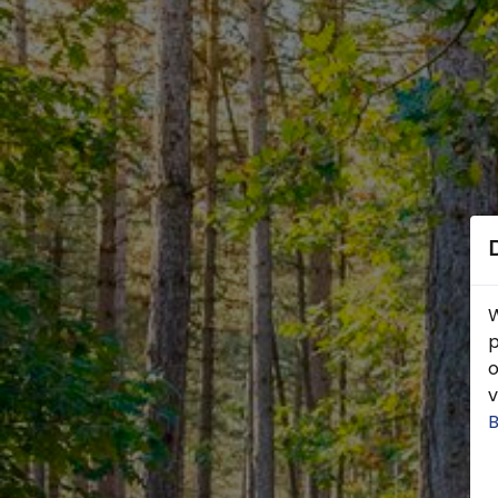
W
p
o
v
B