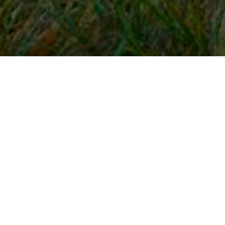
Snel naar
Inloggen
Registreren
Contact
FAQ
Meldpunt
KNHS-ledenvoordeel