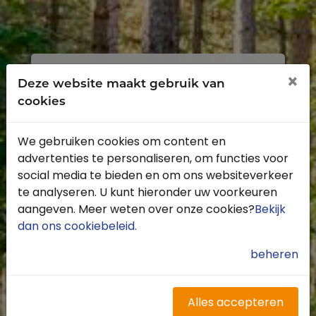
Inloggen
Registreren
×
Deze website maakt gebruik van
cookies
We gebruiken cookies om content en
advertenties te personaliseren, om functies voor
Profiteer van de vele voordelen door je
social media te bieden en om ons websiteverkeer
gratis te registreren.
te analyseren. U kunt hieronder uw voorkeuren
Krijg toegang tot de beschikbare
aangeven. Meer weten over onze cookies?
Bekijk
routes door heel Nederland
dan ons cookiebeleid
.
Blijf op de hoogte van de leukste
buitenritten
beheren
Word gratis onderdeel van de
community
Ontvang de leukste Buitenrijden
Alles accepteren
nieuwsbrief