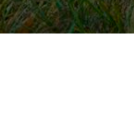
Snel naar
Inloggen
Registreren
Contact
FAQ
Meldpunt
KNHS-ledenvoordeel