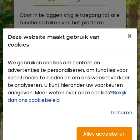
Door in te loggen krijg je toegang tot alle
functionaliteiten van het platform.
E-mailadres
×
Deze website maakt gebruik van
cookies
Wachtwoord
We gebruiken cookies om content en
Toon
advertenties te personaliseren, om functies voor
Inloggen
social media te bieden en om ons websiteverkeer
te analyseren. U kunt hieronder uw voorkeuren
Wachtwoord vergeten?
aangeven. Meer weten over onze cookies?
Bekijk
dan ons cookiebeleid
.
beheren
Heb je nog geen account?
Profiteer van de vele voordelen door je
Alles accepteren
gratis te registreren.