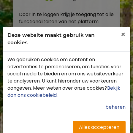
Door in te loggen krijg je toegang tot alle
functionaliteiten van het platform.
E-mailadres
×
Deze website maakt gebruik van
cookies
Wachtwoord
We gebruiken cookies om content en
Toon
advertenties te personaliseren, om functies voor
Inloggen
social media te bieden en om ons websiteverkeer
te analyseren. U kunt hieronder uw voorkeuren
Wachtwoord vergeten?
aangeven. Meer weten over onze cookies?
Bekijk
dan ons cookiebeleid
.
beheren
Heb je nog geen account?
Profiteer van de vele voordelen door je
Alles accepteren
gratis te registreren.