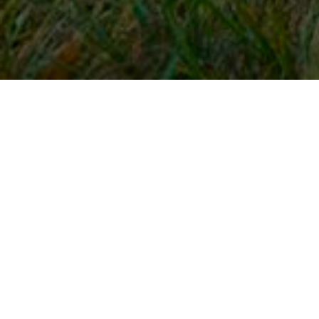
Snel naar
Inloggen
Registreren
Contact
FAQ
Meldpunt
KNHS-ledenvoordeel